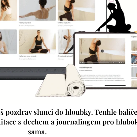
š pozdrav slunci do hloubky. Tenhle balíček
itace s dechem a journalingem pro hlubok
sama.