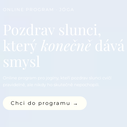
ONLINE PROGRAM · JÓGA
Pozdrav slunci,
který
konečně
dává
smysl
Online program pro jogíny, kteří pozdrav slunci cvičí
pravidelně, ale nikdy ho skutečně nepochopili.
Chci do programu →