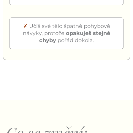
✗
Učíš své tělo špatné pohybové
návyky, protože
opakuješ stejné
chyby
pořád dokola.
Co se změní: