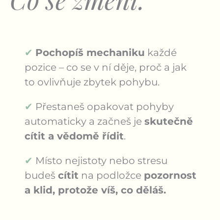
✔
Pochopíš mechaniku
každé
pozice – co se v ní děje, proč a jak
to ovlivňuje zbytek pohybu.
✔
Přestaneš opakovat pohyby
automaticky a začneš je
skutečně
cítit a vědomě řídit
.
✔
Místo nejistoty nebo stresu
budeš
cítit
na podložce
pozornost
a klid, protože víš, co děláš.