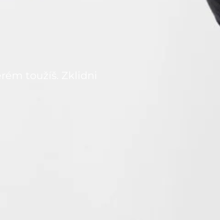
erém toužíš. Zklidni