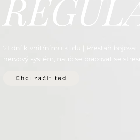
REGUL
21 dní k vnitřnímu klidu | Přestaň bojovat 
nervový systém, nauč se pracovat se strese
Chci začít teď